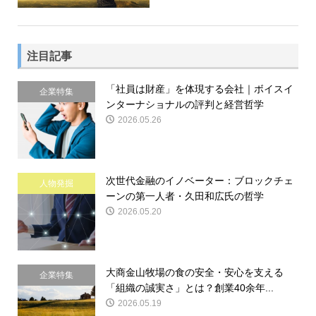
注目記事
「社員は財産」を体現する会社｜ボイスイ
企業特集
ンターナショナルの評判と経営哲学
2026.05.26
次世代金融のイノベーター：ブロックチェ
人物発掘
ーンの第一人者・久田和広氏の哲学
2026.05.20
大商金山牧場の食の安全・安心を支える
企業特集
「組織の誠実さ」とは？創業40余年...
2026.05.19