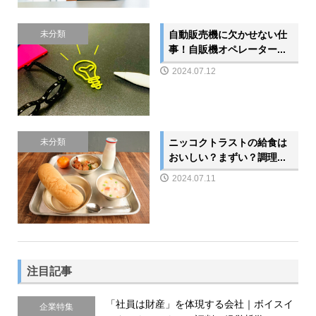
自動販売機に欠かせない仕
未分類
事！自販機オペレーター...
2024.07.12
ニッコクトラストの給食は
未分類
おいしい？まずい？調理...
2024.07.11
注目記事
「社員は財産」を体現する会社｜ボイスイ
企業特集