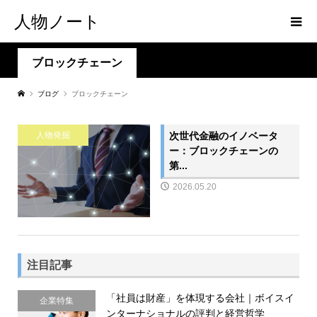
人物ノート
ブロックチェーン
ブログ
ブロックチェーン
次世代金融のイノベータ
人物発掘
ー：ブロックチェーンの
第...
2026.05.20
注目記事
「社員は財産」を体現する会社｜ボイスイ
企業特集
ンターナショナルの評判と経営哲学