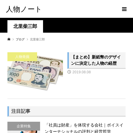
人物ノート
北里柴三郎
ブログ
北里柴三郎
【まとめ】新紙幣のデザイ
人物発掘
ンに決定した人物の経歴
2019.08.08
注目記事
「社員は財産」を体現する会社｜ボイスイ
企業特集
ンターナショナルの評判と経営哲学