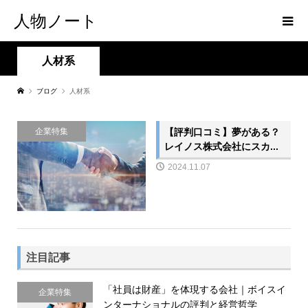
人物ノート
人材系
ブログ
人材系
【評判口コミ】夢がある？
企業特集
レイノス株式会社にスカ...
2024.11.07
注目記事
「社員は財産」を体現する会社｜ボイスイ
企業特集
ンターナショナルの評判と経営哲学