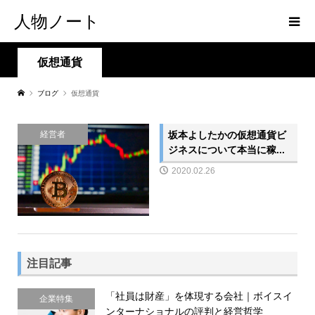
人物ノート
仮想通貨
ブログ
仮想通貨
坂本よしたかの仮想通貨ビ
経営者
ジネスについて本当に稼...
2020.02.26
注目記事
「社員は財産」を体現する会社｜ボイスイ
企業特集
ンターナショナルの評判と経営哲学