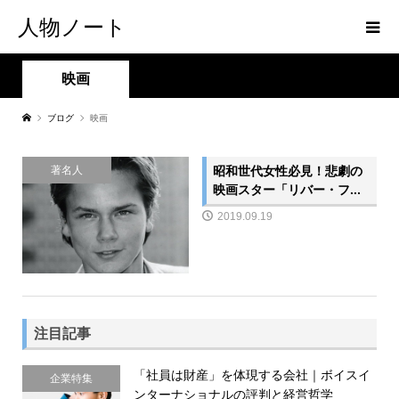
人物ノート
映画
ブログ
映画
昭和世代女性必見！悲劇の
著名人
映画スター「リバー・フ...
2019.09.19
注目記事
「社員は財産」を体現する会社｜ボイスイ
企業特集
ンターナショナルの評判と経営哲学