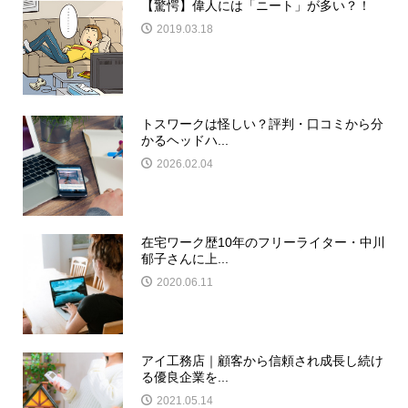
【驚愕】偉人には「ニート」が多い？！
2019.03.18
トスワークは怪しい？評判・口コミから分
かるヘッドハ...
2026.02.04
在宅ワーク歴10年のフリーライター・中川
郁子さんに上...
2020.06.11
アイ工務店｜顧客から信頼され成長し続け
る優良企業を...
2021.05.14