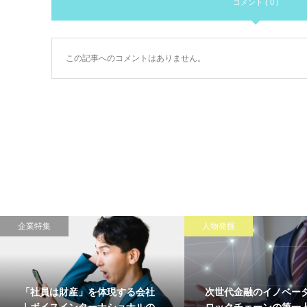
コメント ( 0 )
この記事へのコメントはありません。
企業特集
人物発掘
「社員は財産」を体現する会社
次世代金融のイノベー
｜ボイスインターナショナルの
ロックチェーンの第一