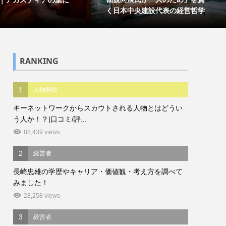
く日本中央建設代表の経営哲学
RANKING
1
人物発掘
キーネットワークからスカウトされる人物とはどうい
う人か！？|口コミ/評...
88,439 views
2
経営者
長崎忠雄の学歴やキャリア・価値観・考え方を調べて
みました！
28,258 views
3
経営者