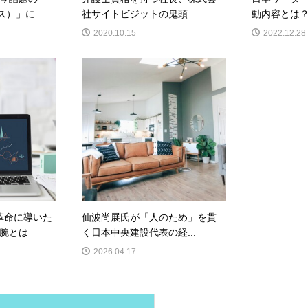
）」に...
社サイトビジットの鬼頭...
動内容とは？
2020.10.15
2022.12.28
革命に導いた
仙波尚展氏が「人のため」を貫
腕とは
く日本中央建設代表の経...
2026.04.17