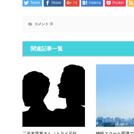
Tweet
Share
+1
Hatena
Pocket
コメント:
0
関連記事一覧
二谷友里恵さん（トライ元社
物販スクール受講で