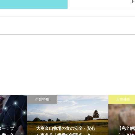
ト
企業特集
人物発掘
ター：ブ
大商金山牧場の食の安全・安心
【完全解
人者・久
を支える「組織の誠実さ」と
ムニとは