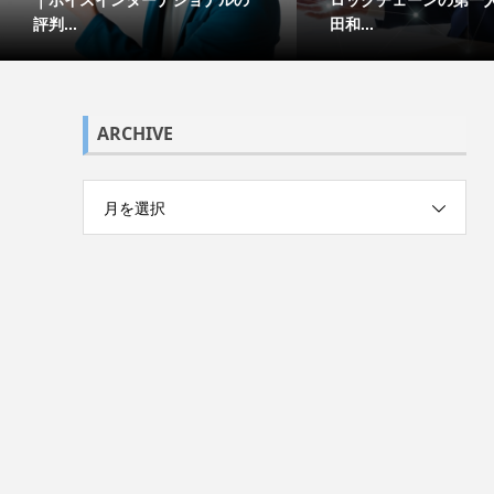
評判...
田和...
ARCHIVE
月を選択