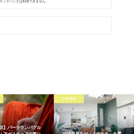
ラックバックは利用できません。
人物発掘
説】バーラクンバグル
仙波尚展氏が「人のため」を貫
｜アガスティアの葉に