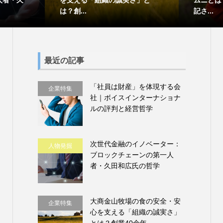
は？創...
記さ...
最近の記事
「社員は財産」を体現する会
企業特集
社｜ボイスインターナショナ
ルの評判と経営哲学
次世代金融のイノベーター：
人物発掘
ブロックチェーンの第一人
者・久田和広氏の哲学
大商金山牧場の食の安全・安
企業特集
心を支える「組織の誠実さ」
とは？創業40余年...