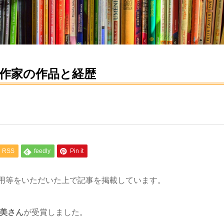
た作家の作品と経歴
RSS
feedly
Pin it
用等をいただいた上で記事を掲載しています。
美さん
が受賞しました。