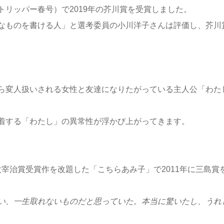
トリッパー春号）で2019年の芥川賞を受賞しました。
なものを書ける人」と選考委員の小川洋子さんは評価し、芥川
ら変人扱いされる女性と友達になりたがっている主人公「わた
着する「わたし」の異常性が浮かび上がってきます。
の太宰治賞受賞作を改題した「こちらあみ子」で2011年に三島賞
い、一生取れないものだと思っていた。本当に驚いたし、うれ