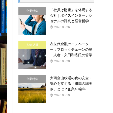
「社員は財産」を体現する
企業特集
会社｜ボイスインターナシ
ョナルの評判と経営哲学
2026.05.26
次世代金融のイノベータ
人物発掘
ー：ブロックチェーンの第
一人者・久田和広氏の哲学
2026.05.20
大商金山牧場の食の安全・
企業特集
安心を支える「組織の誠実
さ」とは？創業40余年...
2026.05.19