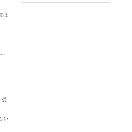
賞は
し」
を受
しい