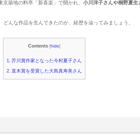
は東京築地の料亭「新喜楽」で開かれ、
小川洋子さんや桐野夏生
、どんな作品を生んできたのか、経歴を辿ってみましょう。
Contents
[
hide
]
1.
芥川賞作家となった今村夏子さん
2.
直木賞を受賞した大島真寿美さん