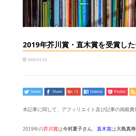
2019年芥川賞・直木賞を受賞し
2020.01.23
Tweet
Share
+1
Hatena
Pocket
本記事に関して、アフィリエイト及び記事の掲載費
2019年の
芥川賞
は
今村夏子さん
、
直木賞
は
大島真寿