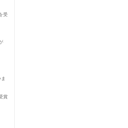
を受
が
いま
受賞