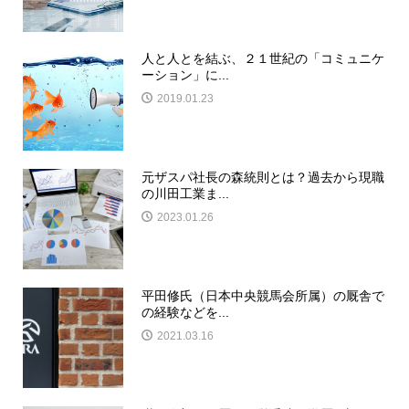
人と人とを結ぶ、２１世紀の「コミュニケ
ーション」に...
2019.01.23
元ザスパ社長の森統則とは？過去から現職
の川田工業ま...
2023.01.26
平田修氏（日本中央競馬会所属）の厩舎で
の経験などを...
2021.03.16