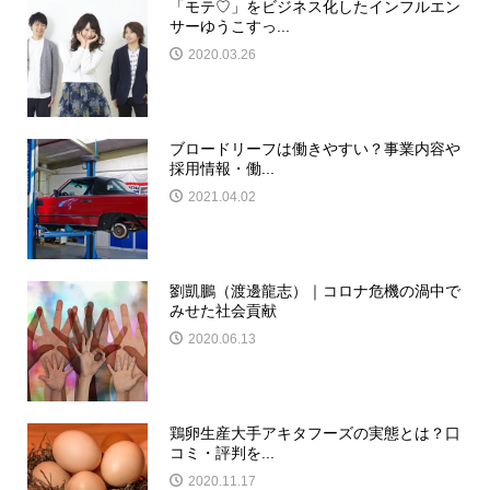
「モテ♡」をビジネス化したインフルエン
サーゆうこすっ...
2020.03.26
ブロードリーフは働きやすい？事業内容や
採用情報・働...
2021.04.02
劉凱鵬（渡邊龍志）｜コロナ危機の渦中で
みせた社会貢献
2020.06.13
鶏卵生産大手アキタフーズの実態とは？口
コミ・評判を...
2020.11.17