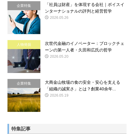
「社員は財産」を体現する会社｜ボイスイ
企業特集
ンターナショナルの評判と経営哲学
2026.05.26
次世代金融のイノベーター：ブロックチェ
人物発掘
ーンの第一人者・久田和広氏の哲学
2026.05.20
大商金山牧場の食の安全・安心を支える
企業特集
「組織の誠実さ」とは？創業40余年...
2026.05.19
特集記事