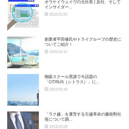
オウケイウェイヴの元社長 | 反社、そして
インサイダー...
2020.05.05
創業者平田修氏やトライグループの歴史に
ついてご紹介！
2020.02.12
物販スクール受講で今話題の
「CITRUS（シトラス）」に...
2022.05.10
「ラク越」を運営する引越革命の藤枝勲社
長について調...
2019.03.20