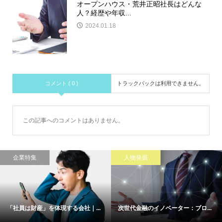
オープンハウス・荒井正昭社長はどんな
人？経歴や年収...
2024.01.18
コメント ( 0 )
トラックバックは利用できません。
この記事へのコメントはありません。
企業特集
人物発掘
「社員は財産」を体現する会社｜...
次世代金融のイノベーター：ブロ...