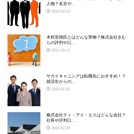
人物？名言や...
2024.09.10
木村宏雄氏とはどんな実物？株式会社きむ
らの評判や口...
2022.08.12
サカイキャニングは転職先におすすめ！？
就活生からの...
2026.01.30
株式会社ティ・アイ・エスはどんな会社？
社長や評判口...
2025.02.28