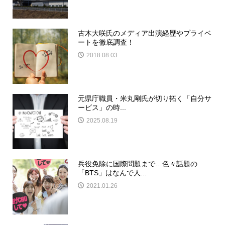
古木大咲氏のメディア出演経歴やプライベ
ートを徹底調査！
2018.08.03
元県庁職員・米丸剛氏が切り拓く「自分サ
ービス」の時...
2025.08.19
兵役免除に国際問題まで…色々話題の
「BTS」はなんで人...
2021.01.26