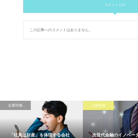
コメント ( 0 )
この記事へのコメントはありません。
企業特集
人物発掘
「社員は財産」を体現する会社
次世代金融のイノベー