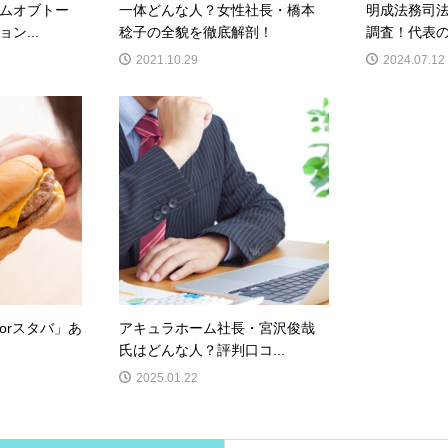
ムオブトー
一体どんな人？女性社長・橋本
明成法務司
ン...
稔子の全貌を徹底解剖！
調査！代表の
2021.10.29
2024.07.12
orスタバ」あ
アキュラホーム社長・宮沢俊哉
氏はどんな人？評判口コ...
2025.01.22