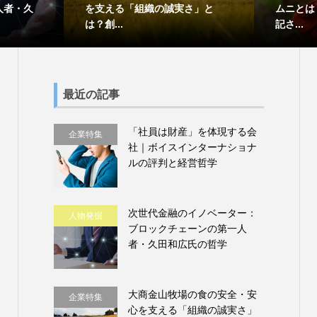
人者・久
を支える「組織の誠実さ」と
ムニとは
は？創...
記さ...
最近の記事
「社員は財産」を体現する会
企業特集
社｜ボイスインターナショナ
ルの評判と経営哲学
次世代金融のイノベーター：
人物発掘
ブロックチェーンの第一人
者・久田和広氏の哲学
大商金山牧場の食の安全・安
企業特集
心を支える「組織の誠実さ」