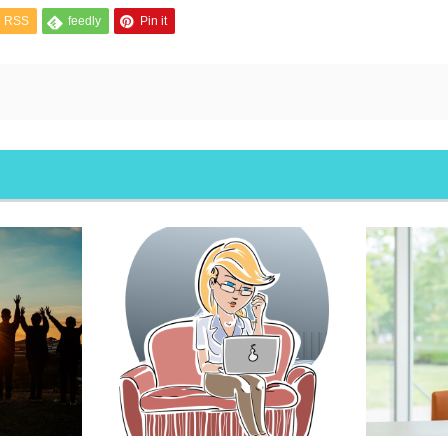
RSS
feedly
Pin it