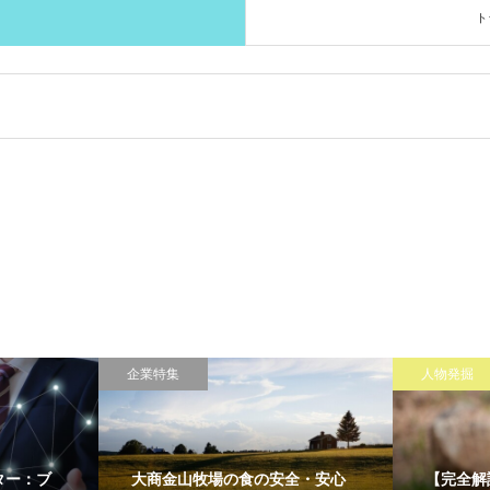
ト
企業特集
人物発掘
ター：ブ
大商金山牧場の食の安全・安心
【完全解