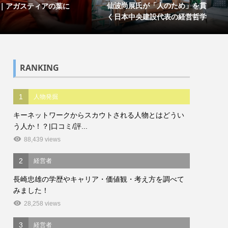
仙波尚展氏が「人のため」を貫
｜アガスティアの葉に
く日本中央建設代表の経営哲学
RANKING
1
人物発掘
キーネットワークからスカウトされる人物とはどうい
う人か！？|口コミ/評...
88,439 views
2
経営者
長崎忠雄の学歴やキャリア・価値観・考え方を調べて
みました！
28,258 views
3
経営者