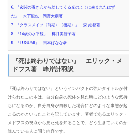
6.
『玄関の覗き穴から差してくる光のように生まれたはず
だ』 木下龍也・岡野大嗣著
7.
『クラスメイツ〈前期〉〈後期〉』 森 絵都著
8.
『14歳の水平線』 椰月美智子著
9.
『TUGUMI』 吉本ばなな著
『死は終わりではない』 エリック・メ
ドフス著 峰岸計羽訳
『死は終わりではない』というインパクトの強いタイトルが付
けられたこの本は、自分自身の死体を見た時にどのような気持
ちになるのか、自分自身が自殺した場合にどのような事態が起
こるのかといったことを記しています。著者であるエリック・
メドフスの視点から見た死を知ることで、どう生きていくのか
読んでいる人に問う内容です。