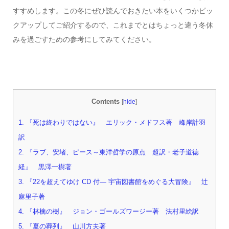
すすめします。この冬にぜひ読んでおきたい本をいくつかピッ
クアップしてご紹介するので、これまでとはちょっと違う冬休
みを過ごすための参考にしてみてください。
Contents
[
hide
]
1.
『死は終わりではない』 エリック・メドフス著 峰岸計羽
訳
2.
『ラブ、安堵、ピース～東洋哲学の原点 超訳・老子道徳
経』 黒澤一樹著
3.
『22を超えてゆけ CD 付― 宇宙図書館をめぐる大冒険』 辻
麻里子著
4.
『林檎の樹』 ジョン・ゴールズワージー著 法村里絵訳
5.
『夏の葬列』 山川方夫著