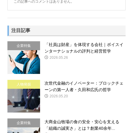
この記事へのコメントはありません。
注目記事
「社員は財産」を体現する会社｜ボイスイ
企業特集
ンターナショナルの評判と経営哲学
2026.05.26
次世代金融のイノベーター：ブロックチェ
人物発掘
ーンの第一人者・久田和広氏の哲学
2026.05.20
大商金山牧場の食の安全・安心を支える
企業特集
「組織の誠実さ」とは？創業40余年...