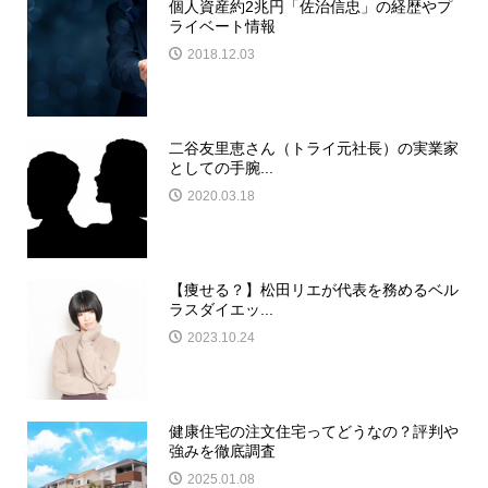
個人資産約2兆円「佐治信忠」の経歴やプ
ライベート情報
2018.12.03
二谷友里恵さん（トライ元社長）の実業家
としての手腕...
2020.03.18
【痩せる？】松田リエが代表を務めるベル
ラスダイエッ...
2023.10.24
健康住宅の注文住宅ってどうなの？評判や
強みを徹底調査
2025.01.08