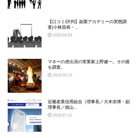
【口コミ/評判】副業アカデミーの実態調
査|小林昌裕・...
2020.04.03
マネーの虎出演の実業家上野健一。その後
を調査。
2019.05.15
近畿産業信用組合（理事長／大本崇博・副
理事長／徳山...
2020.07.11