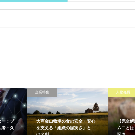
企業特集
人物発掘
ター：ブ
大商金山牧場の食の安全・安心
【完全解
人者・久
を支える「組織の誠実さ」と
ムニとは
は？創...
記さ...