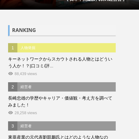
RANKING
1
人物発掘
キーネットワークからスカウトされる人物とはどうい
う人か！？|口コミ/評...
88,439 views
2
経営者
長崎忠雄の学歴やキャリア・価値観・考え方を調べて
みました！
28,258 views
3
経営者
東亜産業の元代表劉凱鵬氏とはどのような人物なの