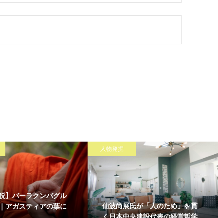
人物発掘
説】バーラクンバグル
仙波尚展氏が「人のため」を貫
｜アガスティアの葉に
く日本中央建設代表の経営哲学