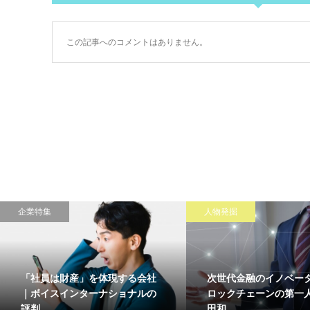
この記事へのコメントはありません。
企業特集
人物発掘
「社員は財産」を体現する会社
次世代金融のイノベー
｜ボイスインターナショナルの
ロックチェーンの第一
評判...
田和...