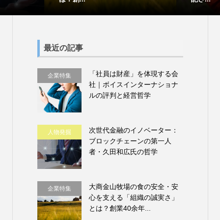
最近の記事
「社員は財産」を体現する会
企業特集
社｜ボイスインターナショナ
ルの評判と経営哲学
次世代金融のイノベーター：
人物発掘
ブロックチェーンの第一人
者・久田和広氏の哲学
大商金山牧場の食の安全・安
企業特集
心を支える「組織の誠実さ」
とは？創業40余年...