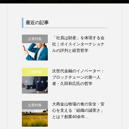
最近の記事
「社員は財産」を体現する会
企業特集
社｜ボイスインターナショナ
ルの評判と経営哲学
次世代金融のイノベーター：
人物発掘
ブロックチェーンの第一人
者・久田和広氏の哲学
大商金山牧場の食の安全・安
企業特集
心を支える「組織の誠実さ」
とは？創業40余年...