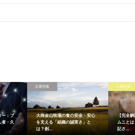
企業特集
人物発掘
ター：ブ
大商金山牧場の食の安全・安心
【完全解
人者・久
を支える「組織の誠実さ」と
ムニとは
は？創...
記さ...