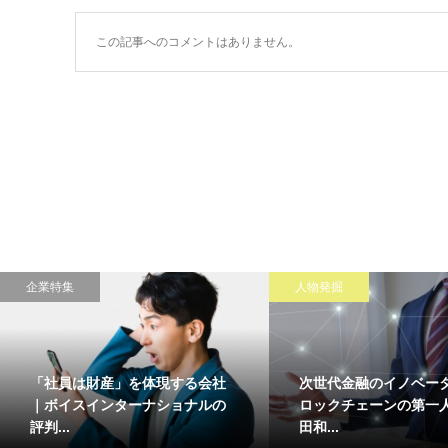
この記事へのコメントはありません。
企業特集
人物発掘
「社員は財産」を体現する会社
次世代金融のイノベー
｜ボイスインターナショナルの
ロックチェーンの第一
評判...
田和...