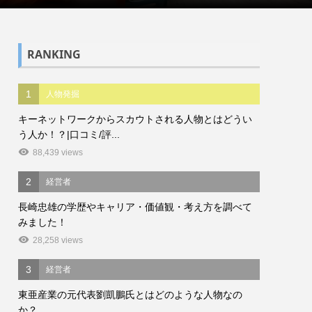
RANKING
1
人物発掘
キーネットワークからスカウトされる人物とはどうい
う人か！？|口コミ/評...
88,439 views
2
経営者
長崎忠雄の学歴やキャリア・価値観・考え方を調べて
みました！
28,258 views
3
経営者
東亜産業の元代表劉凱鵬氏とはどのような人物なの
か？