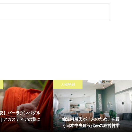
人物発掘
説】バーラクンバグル
仙波尚展氏が「人のため」を貫
｜アガスティアの葉に
く日本中央建設代表の経営哲学