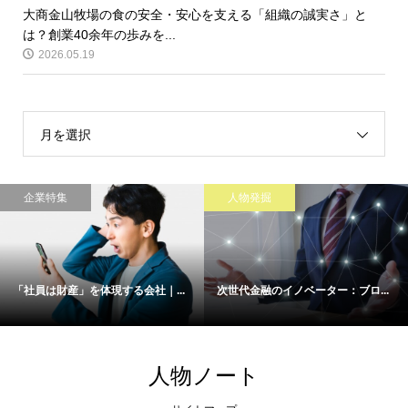
大商金山牧場の食の安全・安心を支える「組織の誠実さ」と
は？創業40余年の歩みを...
2026.05.19
月を選択
企業特集
人物発掘
「社員は財産」を体現する会社｜...
次世代金融のイノベーター：ブロ...
人物ノート