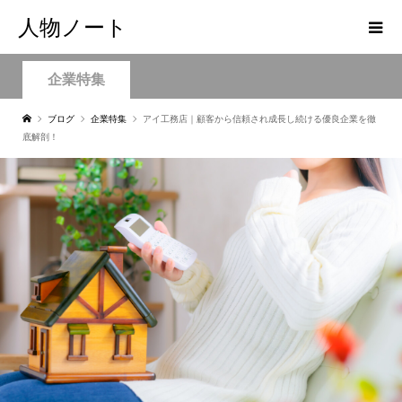
人物ノート
企業特集
ブログ
企業特集
アイ工務店｜顧客から信頼され成長し続ける優良企業を徹
底解剖！