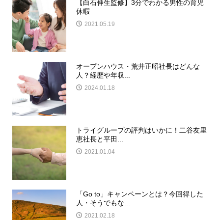
【白石伸生監修】3分でわかる男性の育児
休暇
2021.05.19
オープンハウス・荒井正昭社長はどんな
人？経歴や年収...
2024.01.18
トライグループの評判はいかに！二谷友里
恵社長と平田...
2021.01.04
「Go to」キャンペーンとは？今回得した
人・そうでもな...
2021.02.18