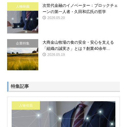
次世代金融のイノベーター：ブロックチェ
人物発掘
ーンの第一人者・久田和広氏の哲学
2026.05.20
大商金山牧場の食の安全・安心を支える
企業特集
「組織の誠実さ」とは？創業40余年...
2026.05.19
特集記事
人物発掘