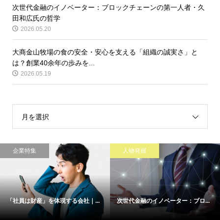
次世代金融のイノベーター：ブロックチェーンの第一人者・久
田和広氏の哲学
2026.05.20
大商金山牧場の食の安全・安心を支える「組織の誠実さ」と
は？創業40余年の歩みを...
2026.05.19
月を選択
企業特集
人物発掘
「社員は財産」を体現する会社｜...
次世代金融のイノベーター：ブロ...