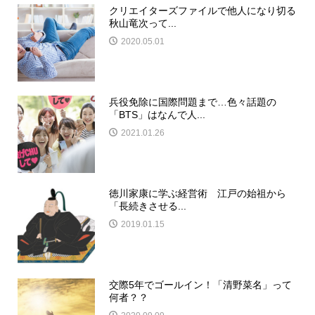
クリエイターズファイルで他人になり切る
秋山竜次って...
2020.05.01
兵役免除に国際問題まで…色々話題の
「BTS」はなんで人...
2021.01.26
徳川家康に学ぶ経営術 江戸の始祖から
「長続きさせる...
2019.01.15
交際5年でゴールイン！「清野菜名」って
何者？？