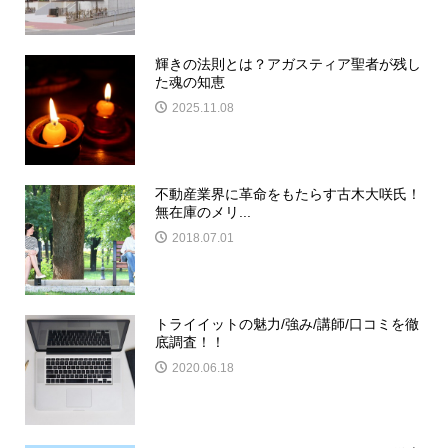
輝きの法則とは？アガスティア聖者が残し
た魂の知恵
2025.11.08
不動産業界に革命をもたらす古木大咲氏！
無在庫のメリ...
2018.07.01
トライイットの魅力/強み/講師/口コミを徹
底調査！！
2020.06.18