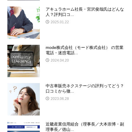
アキュラホーム社長・宮沢俊哉氏はどんな
人？評判口コ...
2025.01.22
mode株式会社（モード株式会社） の営業
電話・迷惑電話...
2024.04.20
中古車販売ネクステージの評判ってどう？
口コミから徹...
2023.06.28
近畿産業信用組合（理事長／大本崇博・副
理事長／徳山...