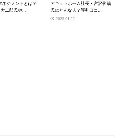
マネジメントとは？
アキュラホーム社長・宮沢俊哉
大二郎氏や...
氏はどんな人？評判口コ...
2025.01.22