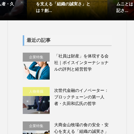
人者・久
を支える「組織の誠実さ」と
ムニとは
は？創...
記さ...
最近の記事
「社員は財産」を体現する会
企業特集
社｜ボイスインターナショナ
ルの評判と経営哲学
次世代金融のイノベーター：
人物発掘
ブロックチェーンの第一人
者・久田和広氏の哲学
大商金山牧場の食の安全・安
企業特集
心を支える「組織の誠実さ」