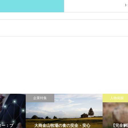
ト
企業特集
人物発掘
ター：ブ
大商金山牧場の食の安全・安心
【完全解