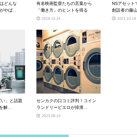
はどんな
有名映画監督たちの言葉から
NSアセット
やば...
「働き方」のヒントを得る
創設者の藤山
2019.10.24
2021.10.19
ばい」と話題
センカクの口コミ評判！コイン
解...
ランドリーピエロが排泄...
2023.08.10