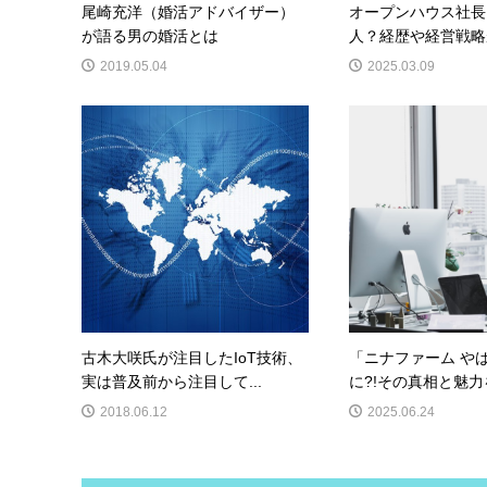
尾崎充洋（婚活アドバイザー）
オープンハウス社長
が語る男の婚活とは
人？経歴や経営戦略が
2019.05.04
2025.03.09
古木大咲氏が注目したIoT技術、
「ニナファーム や
実は普及前から注目して...
に?!その真相と魅力を
2018.06.12
2025.06.24