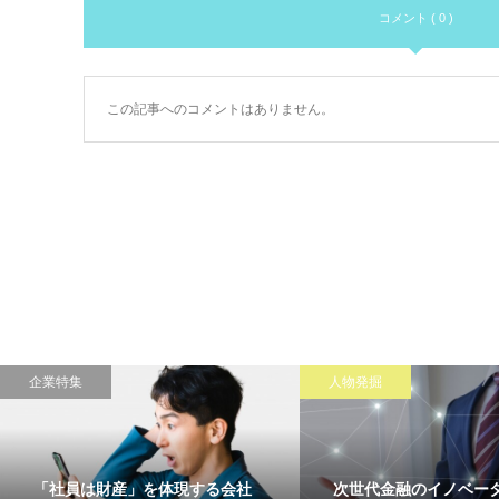
コメント ( 0 )
この記事へのコメントはありません。
企業特集
人物発掘
「社員は財産」を体現する会社
次世代金融のイノベー