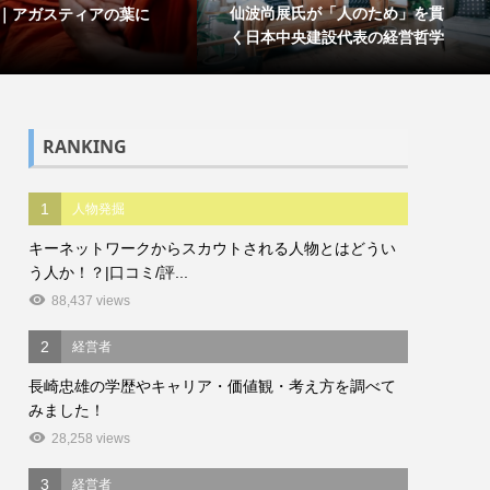
仙波尚展氏が「人のため」を貫
｜アガスティアの葉に
く日本中央建設代表の経営哲学
RANKING
1
人物発掘
キーネットワークからスカウトされる人物とはどうい
う人か！？|口コミ/評...
88,437 views
2
経営者
長崎忠雄の学歴やキャリア・価値観・考え方を調べて
みました！
28,258 views
3
経営者