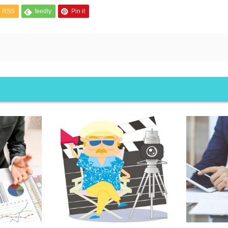
RSS
feedly
Pin it