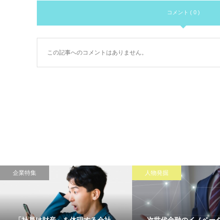
コメント ( 0 )
この記事へのコメントはありません。
企業特集
人物発掘
「社員は財産」を体現する会社
次世代金融のイノベー