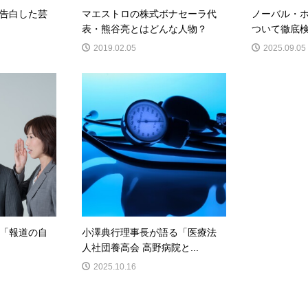
告白した芸
マエストロの株式ボナセーラ代
ノーバル・
表・熊谷亮とはどんな人物？
ついて徹底
2019.02.05
2025.09.05
「報道の自
小澤典行理事長が語る「医療法
人社団養高会 高野病院と...
2025.10.16