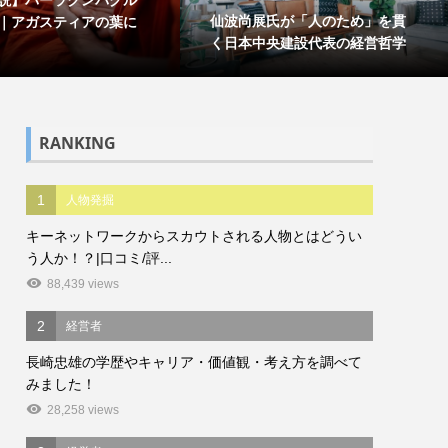
仙波尚展氏が「人のため」を貫
｜アガスティアの葉に
く日本中央建設代表の経営哲学
RANKING
1
人物発掘
キーネットワークからスカウトされる人物とはどうい
う人か！？|口コミ/評...
88,439 views
2
経営者
長崎忠雄の学歴やキャリア・価値観・考え方を調べて
みました！
28,258 views