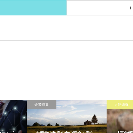
ト
企業特集
人物発掘
ター：ブ
大商金山牧場の食の安全・安心
【完全解