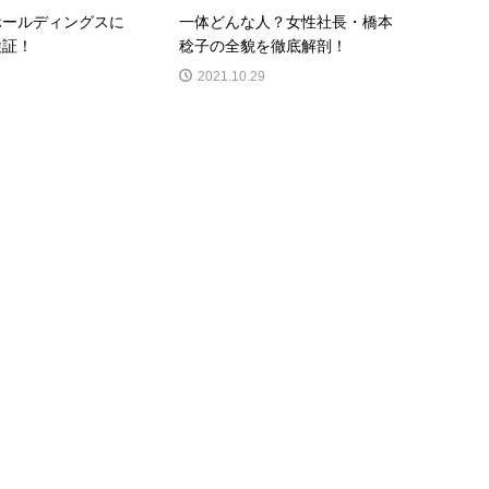
ホールディングスに
一体どんな人？女性社長・橋本
検証！
稔子の全貌を徹底解剖！
2021.10.29