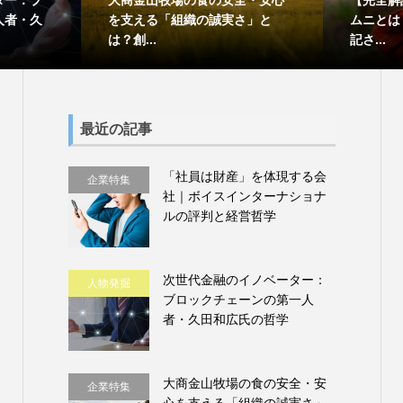
人者・久
を支える「組織の誠実さ」と
ムニとは
は？創...
記さ...
最近の記事
「社員は財産」を体現する会
企業特集
社｜ボイスインターナショナ
ルの評判と経営哲学
次世代金融のイノベーター：
人物発掘
ブロックチェーンの第一人
者・久田和広氏の哲学
大商金山牧場の食の安全・安
企業特集
心を支える「組織の誠実さ」