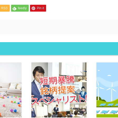
RSS
feedly
Pin it