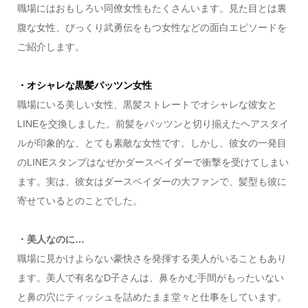
職場にはおもしろい同僚女性もたくさんいます。見た目とは裏
腹な女性、びっくり武勇伝をもつ女性などの面白エピソードを
ご紹介します。
・オシャレな黒髪パッツン女性
職場にいる美しい女性、黒髪ストレートでオシャレな彼女と
LINEを交換しました。前髪をパッツンと切り揃えたヘアスタイ
ルが印象的な、とても素敵な女性です。しかし、彼女の一発目
のLINEスタンプはなぜかダースベイダーで衝撃を受けてしまい
ます。実は、彼女はダースベイダーの大ファンで、髪型も彼に
寄せているとのことでした。
・美人なのに…
職場に見かけよらない豪快さを発揮する美人がいることもあり
ます。美人で有名なD子さんは、鼻をかむ手間がもったいない
と鼻の穴にティッシュを詰めたまま堂々と仕事をしています。