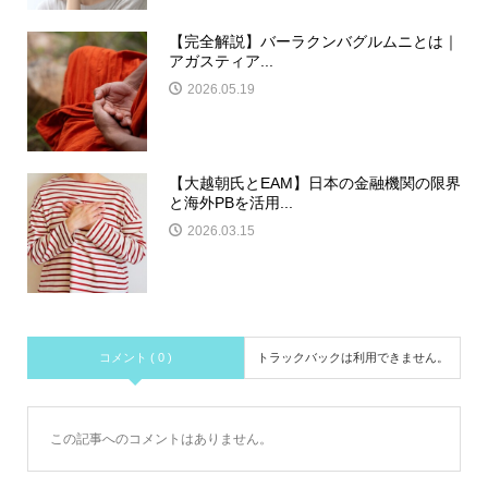
【完全解説】バーラクンバグルムニとは｜
アガスティア...
2026.05.19
【大越朝氏とEAM】日本の金融機関の限界
と海外PBを活用...
2026.03.15
コメント ( 0 )
トラックバックは利用できません。
この記事へのコメントはありません。