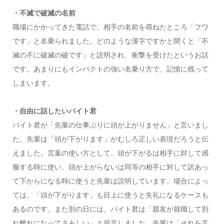
・不滅で破滅の名前
職場にかかってきた電話で、相手の名前を尋ねたところ「フワ
です」と名乗られました。どのような漢字ですかと聞くと「不
滅の不に破滅の破です」と説明され、衝撃を受けたというお話
です。あまりにもインパクトの強い名乗り方で、記憶に残って
しまいます。
・自由に話したいバイト君
バイト君が「先輩の仕事ぶりに頭が上がりません」と言いまし
た。先輩は「頭が下がります」がむしろ正しい表現だろうと伝
えました。言葉の使い方として、頭が下がるは相手に対して感
服する時に使い、頭が上がらないは同等の相手に対して訳あっ
て下からになる時に使うと先輩は説明しています。場合によっ
ては、「頭が下がります」も目上に使うと失礼になるケースも
あるのです。また別の日には、バイト君は「親友が就職して別
れ離れになってさみしい」と発言しました。先輩は「それを言