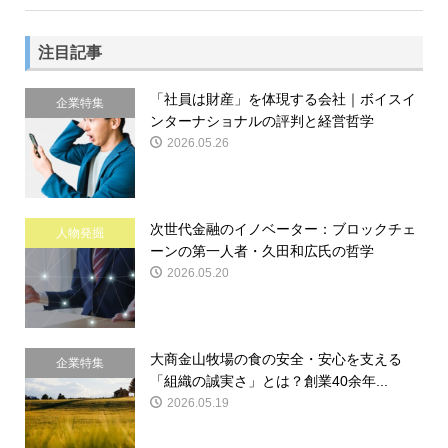
注目記事
「社員は財産」を体現する会社｜ボイスイ
企業特集
ンターナショナルの評判と経営哲学
2026.05.26
次世代金融のイノベーター：ブロックチェ
人物発掘
ーンの第一人者・久田和広氏の哲学
2026.05.20
大商金山牧場の食の安全・安心を支える
企業特集
「組織の誠実さ」とは？創業40余年...
2026.05.19