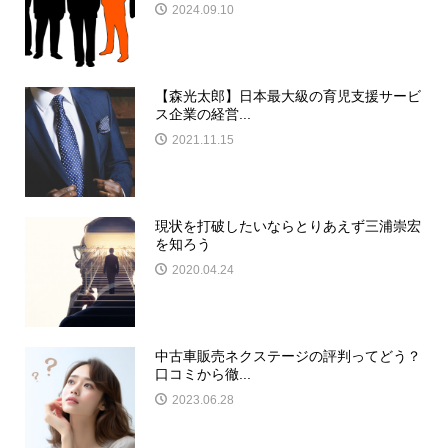
2024.09.10
【森光太郎】日本最大級の育児支援サービ
ス企業の経営...
2021.11.15
現状を打破したいならとりあえず三浦崇宏
を知ろう
2020.04.24
中古車販売ネクステージの評判ってどう？
口コミから徹...
2023.06.28