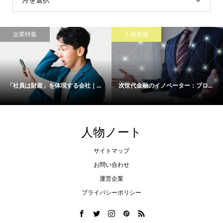
月を選択
企業特集
人物発掘
「社員は財産」を体現する会社｜...
次世代金融のイノベーター：ブロ...
人物ノート
サイトマップ
お問い合わせ
運営企業
プライバシーポリシー