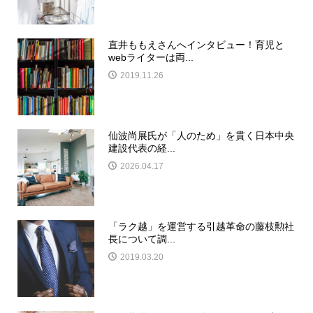
直井ももえさんへインタビュー！育児と
webライターは両...
2019.11.26
仙波尚展氏が「人のため」を貫く日本中央
建設代表の経...
2026.04.17
「ラク越」を運営する引越革命の藤枝勲社
長について調...
2019.03.20