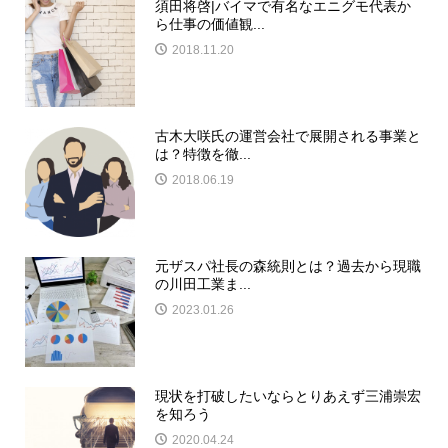
須田将啓|バイマで有名なエニグモ代表か
ら仕事の価値観...
2018.11.20
古木大咲氏の運営会社で展開される事業と
は？特徴を徹...
2018.06.19
元ザスパ社長の森統則とは？過去から現職
の川田工業ま...
2023.01.26
現状を打破したいならとりあえず三浦崇宏
を知ろう
2020.04.24