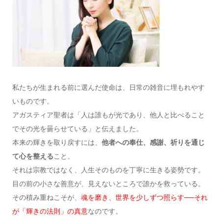
私たちが生まれる前に選んだ使命は、日常の雑音に埋もれやす
いものです。
アガスティア聖者は「人は誰もが光であり、他人と比べること
でその光を曇らせている」と伝えました。
本来の輝きを取り戻すには、
他者への奉仕、感謝、祈りを通じ
て心を整える
こと。
それは宗教ではなく、人生そのものを丁寧に生きる姿勢です。
目の前の小さな善意が、見えないところで誰かを救っている。
その積み重ねこそが、
魂を磨き、世界を少しずつ照らす──それ
が「輝きの法則」の真意
なのです。