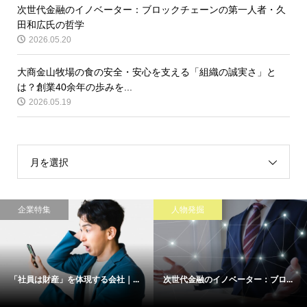
次世代金融のイノベーター：ブロックチェーンの第一人者・久
田和広氏の哲学
2026.05.20
大商金山牧場の食の安全・安心を支える「組織の誠実さ」と
は？創業40余年の歩みを...
2026.05.19
月を選択
企業特集
人物発掘
「社員は財産」を体現する会社｜...
次世代金融のイノベーター：ブロ...