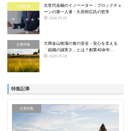
次世代金融のイノベーター：ブロックチェ
人物発掘
ーンの第一人者・久田和広氏の哲学
2026.05.20
大商金山牧場の食の安全・安心を支える
企業特集
「組織の誠実さ」とは？創業40余年...
2026.05.19
特集記事
企業特集