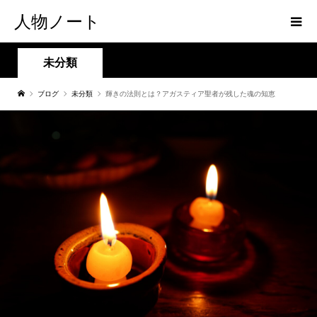
人物ノート
未分類
ブログ
未分類
輝きの法則とは？アガスティア聖者が残した魂の知恵