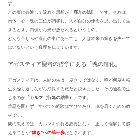
す。
この葉に共通して流れる思想が
「輝きの法則」
です。それは、
肉体・心・魂の三位が調和し、人が自分の使命を思い出して生
きるとき、内側から光が放たれるというもの。
どんな苦しみや混乱の中にあっても、人は本来の輝きを失って
はいないという真理を伝えています。
アガスティア聖者の哲学にある「魂の進化」
アガスティアは、人間の生は一度きりではなく、魂が何度も転
生を繰り返しながら成長する旅だと説きました。その過程で生
じるのが
「カルマ（行為の結果）」
です。
善悪を問わず、すべての経験は学びであり、魂を磨くための教
材です。
彼の教えでは、カルマを恐れる必要はなく、正しく理解して超
えることが
“輝き”への第一歩
だとされます。