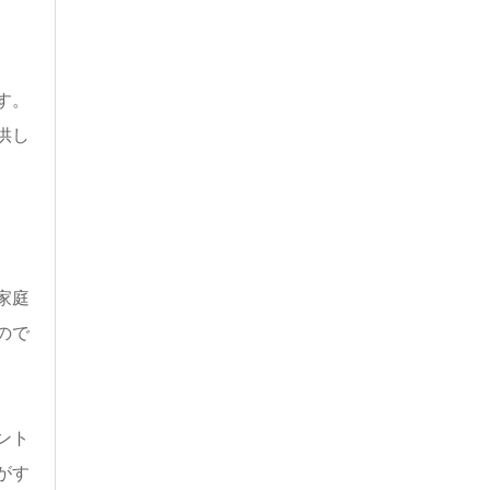
す。
供し
家庭
ので
ント
がす