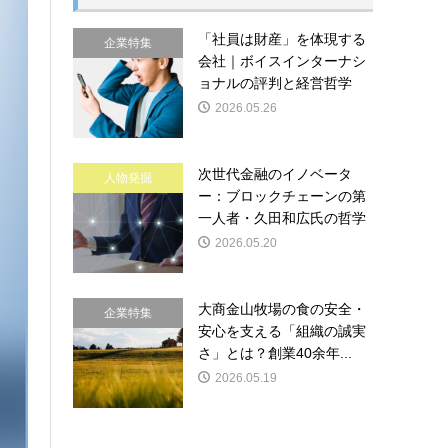
「社員は財産」を体現する
企業特集
会社｜ボイスインターナシ
ョナルの評判と経営哲学
2026.05.26
次世代金融のイノベータ
人物発掘
ー：ブロックチェーンの第
一人者・久田和広氏の哲学
2026.05.20
大商金山牧場の食の安全・
企業特集
安心を支える「組織の誠実
さ」とは？創業40余年...
2026.05.19