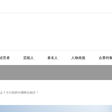
経営者
芸能人
著名人
人物発掘
企業特
は？その目的や講師を紹介！