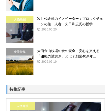
次世代金融のイノベーター：ブロックチェ
人物発掘
ーンの第一人者・久田和広氏の哲学
2026.05.20
大商金山牧場の食の安全・安心を支える
企業特集
「組織の誠実さ」とは？創業40余年...
2026.05.19
特集記事
人物発掘