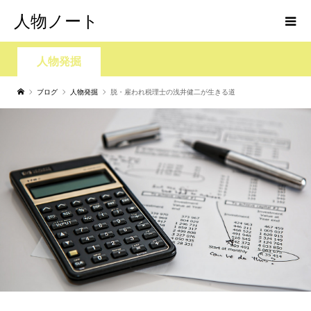
人物ノート
人物発掘
ブログ
人物発掘
脱・雇われ税理士の浅井健二が生きる道