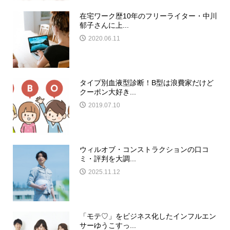
在宅ワーク歴10年のフリーライター・中川
郁子さんに上...
2020.06.11
タイプ別血液型診断！B型は浪費家だけど
クーポン大好き...
2019.07.10
ウィルオブ・コンストラクションの口コ
ミ・評判を大調...
2025.11.12
「モテ♡」をビジネス化したインフルエン
サーゆうこすっ...